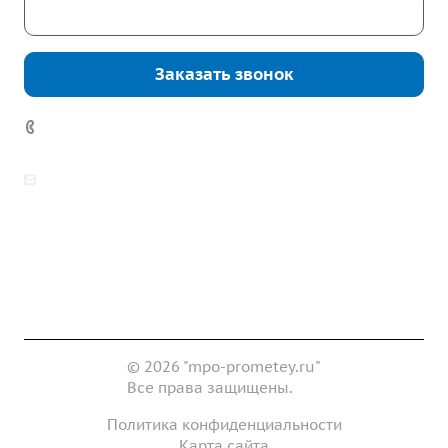
Скачать каталог
Заказать звонок
7 (922) 178-81-77
zakaz@mpo-prometey.ru
info@mpo-prometey.ru
Доставка и оплата
Сертификаты
Реквизиты
Контакты
© 2026 "mpo-prometey.ru"
Все права защищены.
Политика конфиденциальности
Карта сайта