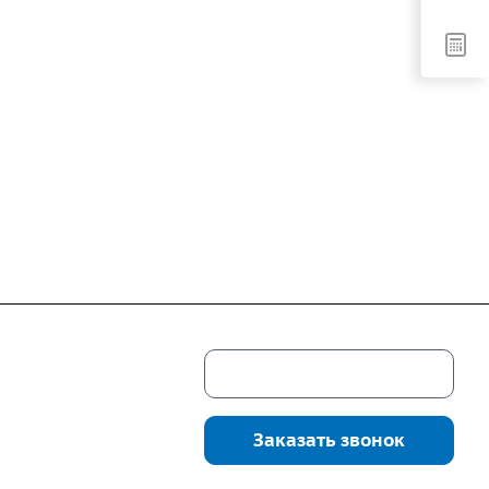
Скачать каталог
г. Екатеринбург,
соцкого, 4б, оф.
Заказать звонок
водство:
г.
инбург, ул.