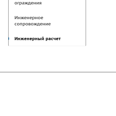
ограждения
Инженерное
сопровождение
Инженерный расчет
Компания
Каталог
Дорожные металли
О предприятии
трубы
Благодарственные письма