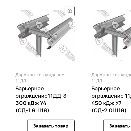
Дорожные ограждение
Дорожные огражд
11ДД
11ДД
Барьерное
Барьерное
ограждение11ДД-3-
ограждение 1
300 кДж У4
450 кДж У7
(СД-1,6Ш16)
(СД-2,0Ш16)
Заказать товар
Заказать