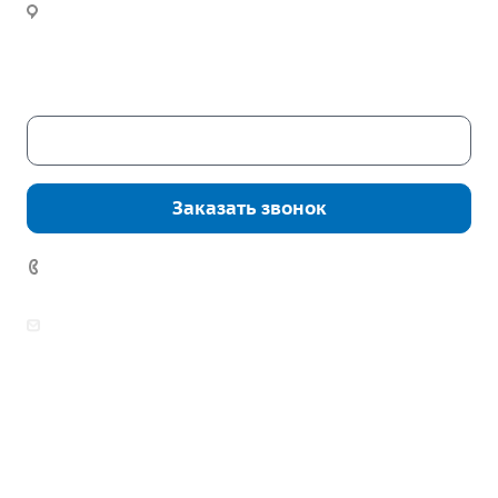
Новости
Часы работы:
Пн. – Пт.: с 9:00 до 18:00
Сб. – Вс.: выходные
Скачать каталог
Заказать звонок
7 (922) 178-81-77
zakaz@mpo-prometey.ru
info@mpo-prometey.ru
Доставка и оплата
Сертификаты
Реквизиты
Контакты