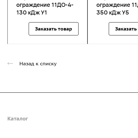
ограждение 11ДО-4-
ограждение 11
130 кДж У1
350 кДж У5
Заказать товар
Заказать
Назад к списку
Компания
Каталог
О предприятии
Благодарственные письма
Услуги
Дорожные металлические трубы
Вакансии