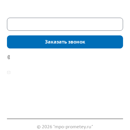
Сб. – Вс.: выходные
Скачать каталог
Заказать звонок
7 (922) 178-81-77
zakaz@mpo-prometey.ru
info@mpo-prometey.ru
Доставка и оплата
Сертификаты
Реквизиты
Контакты
© 2026 "mpo-prometey.ru"