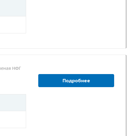
неная НФГ
Подробнее