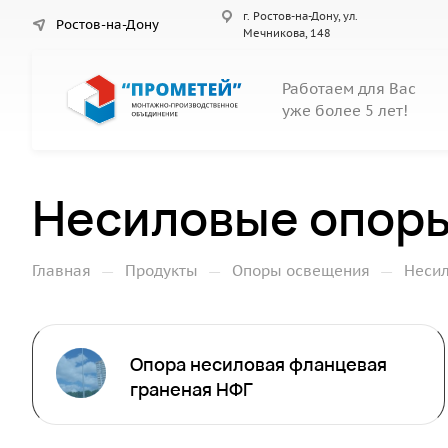
г. Ростов-на-Дону, ул.
Ростов-на-Дону
Мечникова, 148
Работаем для Вас
уже более 5 лет!
Несиловые опор
—
—
—
Главная
Продукты
Опоры освещения
Неси
Опора несиловая фланцевая
граненая НФГ