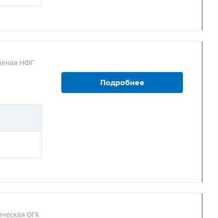
неная НФГ
Подробнее
ческая ОГК