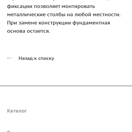
фиксации позволяет монтировать
металлические столбы на любой местности.
При замене конструкции фундаментная
основа остается.
Назад к списку
Компания
Каталог
О предприятии
Благодарственные письма
Услуги
Дорожные металлические трубы
Вакансии
Барьерные дорожные ограждения