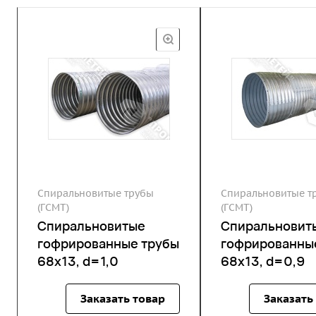
Спиральновитые трубы
Спиральновитые т
(ГСМТ)
(ГСМТ)
Спиральновитые
Спиральновит
гофрированные трубы
гофрированны
68х13, d=1,0
68х13, d=0,9
Заказать товар
Заказать