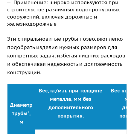
Применение: широко используются при
строительстве различных водопропускных
сооружений, включая дорожные и
железнодорожные
Эти спиральновитые трубы позволяют легко
подобрать изделия нужных размеров для
конкретных задач, избегая лишних расходов
и обеспечивая надежность и долговечность
конструкций.
Вес, кг/м.п. при толщине
Вес кг/м
металла, мм без
мет
Диаметр
дополнительного
дву
трубы*,
покрытия.
покр
м