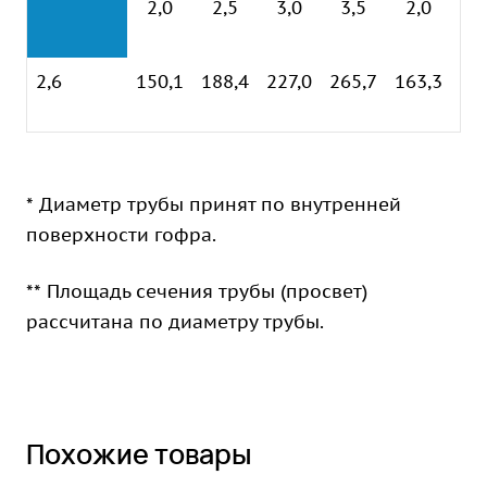
2,0
2,5
3,0
3,5
2,0
2
2,6
150,1
188,4
227,0
265,7
163,3
19
* Диаметр трубы принят по внутренней
поверхности гофра.
** Площадь сечения трубы (просвет)
рассчитана по диаметру трубы.
Похожие товары