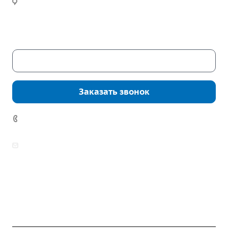
Часы работы:
Пн. – Пт.: с 9:00 до 18:00
Сб. – Вс.: выходные
Скачать каталог
Заказать звонок
7 (922) 178-81-77
zakaz@mpo-prometey.ru
info@mpo-prometey.ru
Доставка и оплата
Сертификаты
Реквизиты
Контакты