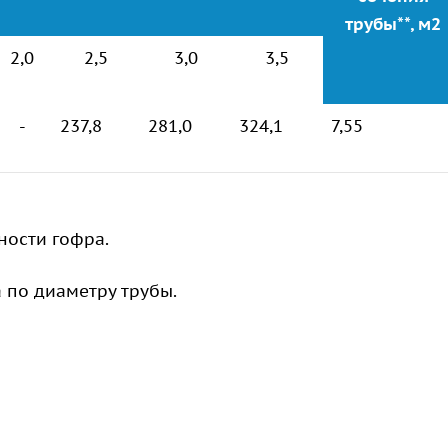
трубы**, м2
2,0
2,5
3,0
3,5
-
237,8
281,0
324,1
7,55
ности гофра.
а по диаметру трубы.