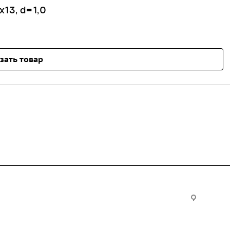
13, d=1,0
зать товар
Услуги
Офис:
ул. Вы
24