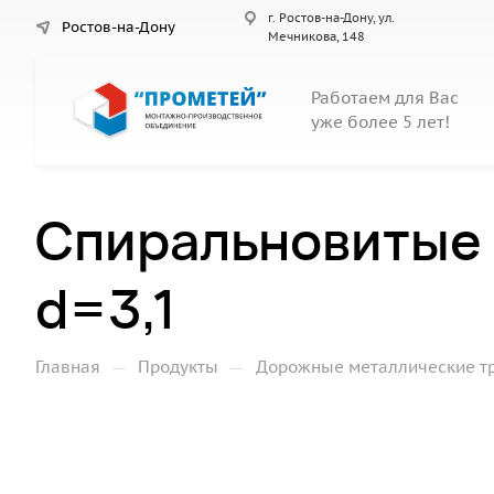
г. Ростов-на-Дону, ул.
Ростов-на-Дону
Мечникова, 148
Работаем для Вас
уже более 5 лет!
Спиральновитые 
d=3,1
—
—
Главная
Продукты
Дорожные металлические т