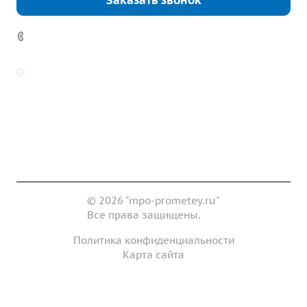
Заказать звонок
7 (922) 178-81-77
zakaz@mpo-prometey.ru
info@mpo-prometey.ru
Доставка и оплата
Сертификаты
Реквизиты
Контакты
© 2026 "mpo-prometey.ru"
Все права защищены.
Политика конфиденциальности
Карта сайта
Разработка и продвижение сайта