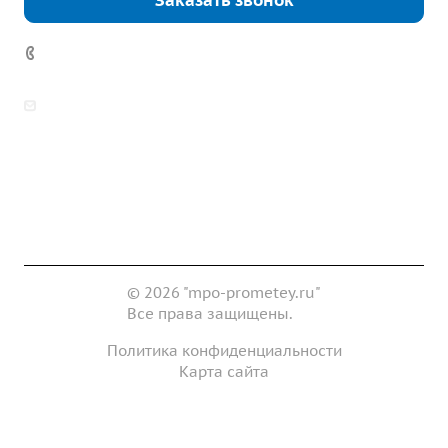
Заказать звонок
7 (922) 178-81-77
zakaz@mpo-prometey.ru
info@mpo-prometey.ru
Доставка и оплата
Сертификаты
Реквизиты
Контакты
© 2026 "mpo-prometey.ru"
Все права защищены.
Политика конфиденциальности
Карта сайта
Разработка и продвижение сайта