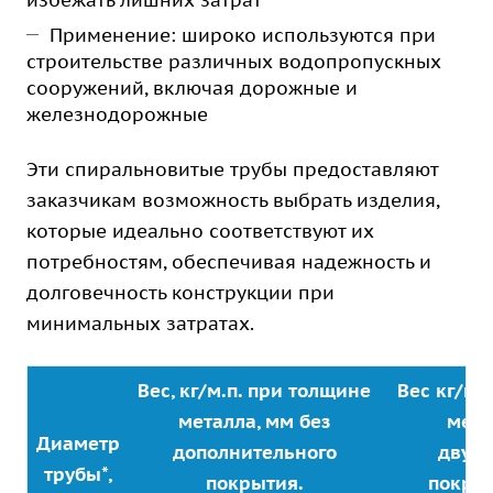
избежать лишних затрат
Применение: широко используются при
строительстве различных водопропускных
сооружений, включая дорожные и
железнодорожные
Эти спиральновитые трубы предоставляют
заказчикам возможность выбрать изделия,
которые идеально соответствуют их
потребностям, обеспечивая надежность и
долговечность конструкции при
минимальных затратах.
Вес, кг/м.п. при толщине
Вес кг/м.
металла, мм без
мета
Диаметр
дополнительного
двух
трубы*,
покрытия.
покры