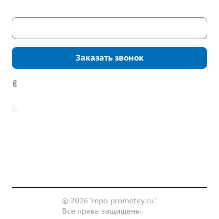
Скачать каталог
Заказать звонок
7 (922) 178-81-77
zakaz@mpo-prometey.ru
info@mpo-prometey.ru
Доставка и оплата
Сертификаты
Реквизиты
Контакты
© 2026 "mpo-prometey.ru"
Все права защищены.