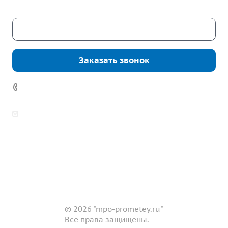
Скачать каталог
Заказать звонок
7 (922) 178-81-77
zakaz@mpo-prometey.ru
info@mpo-prometey.ru
Доставка и оплата
Сертификаты
Реквизиты
Контакты
© 2026 "mpo-prometey.ru"
Все права защищены.