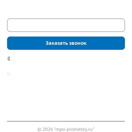
Сб. – Вс.: выходные
Скачать каталог
Заказать звонок
7 (922) 178-81-77
zakaz@mpo-prometey.ru
info@mpo-prometey.ru
Доставка и оплата
Сертификаты
Реквизиты
Контакты
© 2026 "mpo-prometey.ru"